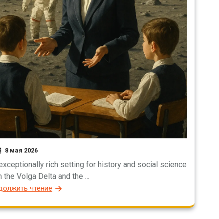
8 мая 2026
exceptionally rich setting for history and social science
 the Volga Delta and the ...
должить чтение